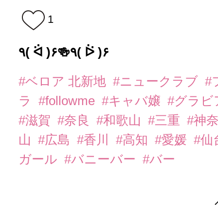
1
٩( ᐛ )۶🍻٩( ᐖ )۶
#ベロア 北新地
#ニュークラブ
#
ラ
#followme
#キャバ嬢
#グラビ
#滋賀
#奈良
#和歌山
#三重
#神
山
#広島
#香川
#高知
#愛媛
#仙
ガール
#バニーバー
#バー