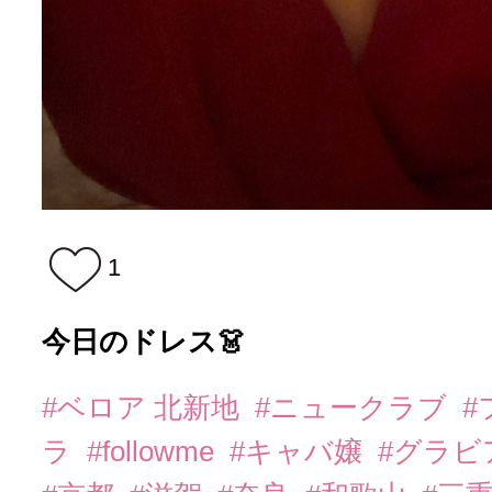
1
今日のドレス👗
#ベロア 北新地
#ニュークラブ
#
ラ
#followme
#キャバ嬢
#グラビ