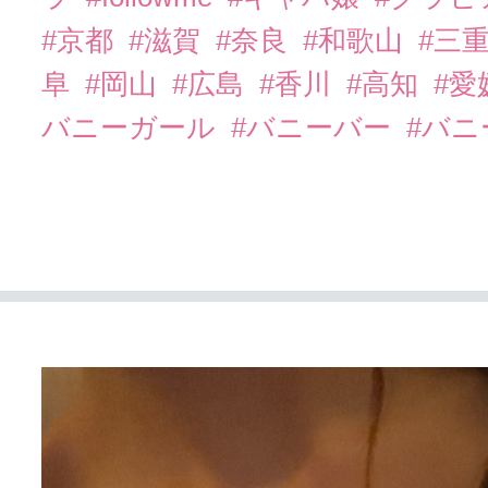
#京都
#滋賀
#奈良
#和歌山
#三
阜
#岡山
#広島
#香川
#高知
#愛
バニーガール
#バニーバー
#バ