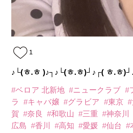
1
♪└(ㅎ.ㅎ )♪┐♪└(ㅎ.ㅎ)┘♪┌( ㅎ.ㅎ)┘
#ベロア 北新地
#ニュークラブ
#
ラ
#キャバ嬢
#グラビア
#東京
賀
#奈良
#和歌山
#三重
#神奈川
広島
#香川
#高知
#愛媛
#仙台