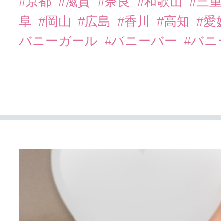
#京都
#滋賀
#奈良
#和歌山
#三
阜
#岡山
#広島
#香川
#高知
#愛
バニーガール
#バニーバー
#バ