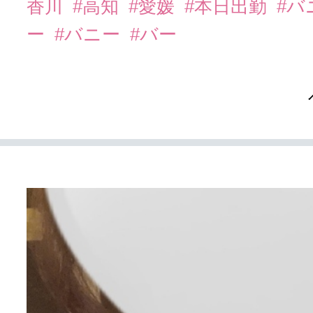
香川
#高知
#愛媛
#本日出勤
#バ
ー
#バニー
#バー