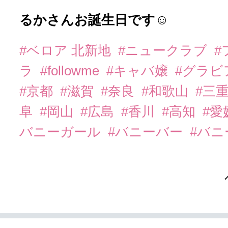
るかさんお誕生日です☺️
#ベロア 北新地
#ニュークラブ
#
ラ
#followme
#キャバ嬢
#グラビ
#京都
#滋賀
#奈良
#和歌山
#三
阜
#岡山
#広島
#香川
#高知
#愛
バニーガール
#バニーバー
#バ