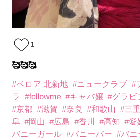
1
🥰🥰🥰
#ベロア 北新地
#ニュークラブ
#
ラ
#followme
#キャバ嬢
#グラビ
#京都
#滋賀
#奈良
#和歌山
#三
阜
#岡山
#広島
#香川
#高知
#愛
バニーガール
#バニーバー
#バ