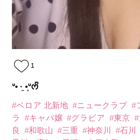
1
ᐡ• ·̫ •̥ᐡᰔᩚ
#ベロア 北新地
#ニュークラブ
#
ラ
#キャバ嬢
#グラビア
#東京
良
#和歌山
#三重
#神奈川
#石川