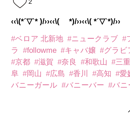
2
‹‹\(*´▽`* )/››‹‹\( *)/››‹‹\( *´▽`*)/››
#ベロア 北新地
#ニュークラブ
#
ラ
#followme
#キャバ嬢
#グラビ
#京都
#滋賀
#奈良
#和歌山
#三
阜
#岡山
#広島
#香川
#高知
#愛
バニーガール
#バニーバー
#バ