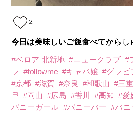
2
今日は美味しいご飯食べてからしゅっ
#ベロア 北新地
#ニュークラブ
#
ラ
#followme
#キャバ嬢
#グラビ
#京都
#滋賀
#奈良
#和歌山
#三
阜
#岡山
#広島
#香川
#高知
#愛
バニーガール
#バニーバー
#バ