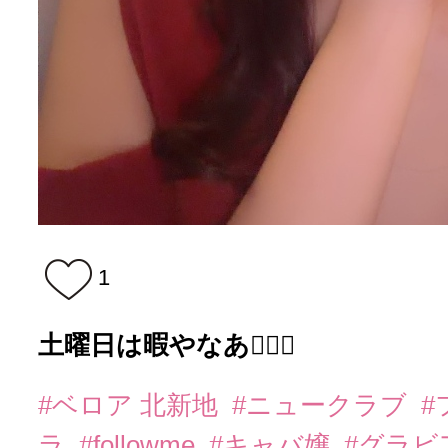
1
土曜日は暇やなあ🫩🫩🫩
#ベロア 北新地
#ニュークラブ
#
ラ
#followme
#キャバ嬢
#グラビ