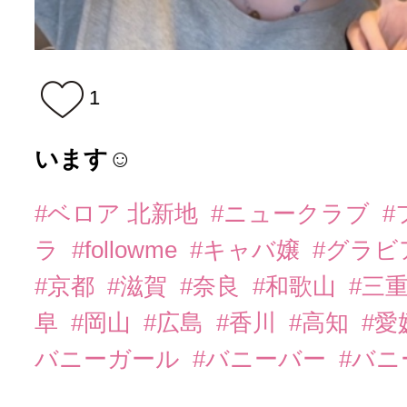
1
います☺️
#ベロア 北新地
#ニュークラブ
#
ラ
#followme
#キャバ嬢
#グラビ
#京都
#滋賀
#奈良
#和歌山
#三
阜
#岡山
#広島
#香川
#高知
#愛
バニーガール
#バニーバー
#バ